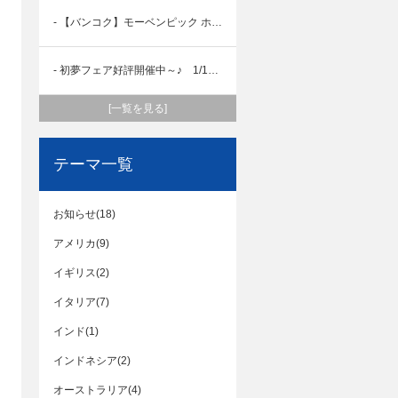
- 【バンコク】モーベンピック ホテル スクンビット１５バンコク ホテルの魅力
- 初夢フェア好評開催中～♪ 1/18まで
[一覧を見る]
テーマ一覧
お知らせ(18)
アメリカ(9)
イギリス(2)
イタリア(7)
インド(1)
インドネシア(2)
オーストラリア(4)