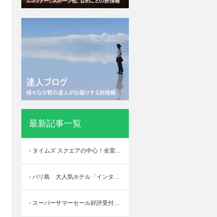
最新記事一覧
- タイムズ スクエアの中心！全室スイートの高級ホテル「ダブルツリー バイ ヒルトン ニューヨーク タイムズ スクエア サウス」
- バリ島 大人気ホテル「インターコンチネンタル バリ リゾート」 スーパーサマーセールで割引中！
- スーパーサマーセール好評受付中 7/31まで