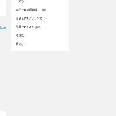
日本(7)
本日のお得情報！(10)
西新宿OLグルメ(9)
る →
部長のつぶやき(8)
韓国(5)
香港(3)