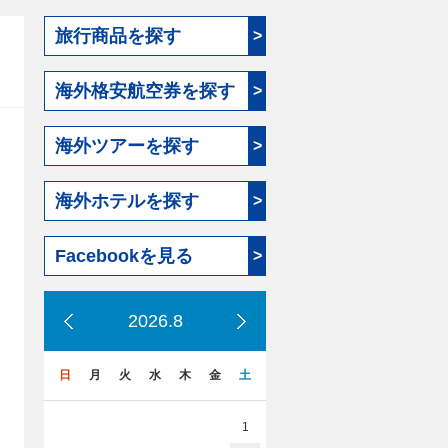
旅行商品を探す
>
海外格安航空券を探す
>
海外ツアーを探す
>
海外ホテルを探す
>
Facebookを見る
>
2026.8
日
月
火
水
木
金
土
1