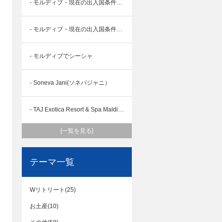
- モルディブ・現在の出入国条件について（2024/10月更新）
- モルディブ・現在の出入国条件について
- モルディブでシーシャ
- Soneva Jani(ソネバジャニ）
- TAJ Exotica Resort & Spa Maldives(タージ エキゾチカ）
[一覧を見る]
テーマ一覧
Wリトリート(25)
お土産(10)