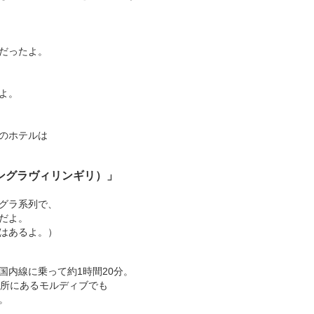
だったよ。
よ。
のホテルは
li（シャングラヴィリンギリ）」
グラ系列で、
だよ。
はあるよ。）
国内線に乗って約1時間20分。
の所にあるモルディブでも
。