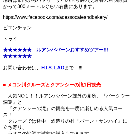
場所は市内からパトゥーサイの信号機の交通省の右側似負
かって300メートルぐらい右側にあります。
https://www.facebook.com/adessocafeandbakery/
ビエンチャン
トゥイ
★★★★★★ ルアンパバーンおすすめツアー!!!
★★★★★★
お問い合わせは、
H.I.S. LAO
まで !!!
■
メコン川クルーズとクアンシーの滝1日観光
人気NO１！！ルアンパバーン郊外の見所、『パークウー
洞窟』と
『クアンシーの滝』の観光を一度に楽しめる人気コー
ス！
クルーズでは途中、酒造りの村『バーン・サンハイ』に
立ち寄り、
ラオスの地酒の試飲や購入もできます。