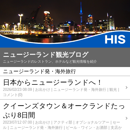
ニュージーランド観光ブログ
ニュージーランドのレストラン、ホテルなど観光情報を紹介
ニュージーランド発・海外旅行
日本からニュージーランドへ！
2026/02/23 08:09
お出かけ
ニュージーランド発・海外旅行
観光
コメント(0)
クイーンズタウン＆オークランドたっ
ぷり8日間
2023/07/12 07:00
お出かけ
アクティ部
オプショナルツアー
セー
ル
ニュージーランド発・海外旅行
ビール・ワイン・お酒部
支店か