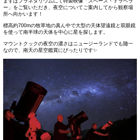
まずはプラネタリウムにて特製映像「スペース・トラベラ
ー」をご覧いただき、夜空についてご案内してから観察場
所へ向かいます！
標高約700mの牧草地の真ん中で大型の天体望遠鏡と双眼鏡
を使って南半球の天体を中心に星を探します。
マウントクックの夜空の濃さはニュージーランドでも随一
なので、南天の星空鑑賞にぴったりです✨