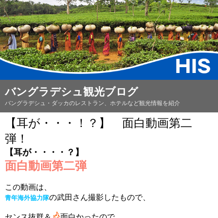
バングラデシュ観光ブログ
バングラデシュ・ダッカのレストラン、ホテルなど観光情報を紹介
【耳が・・・！？】 面白動画第二
弾！
【耳が・・・・？】
面白動画第二弾
この動画は、
の武田さん撮影したもので、
青年海外協力隊
センス抜群＆
面白かったので、