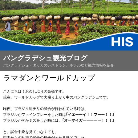
バングラデシュ観光ブログ
バングラデシュ・ダッカのレストラン、ホテルなど観光情報を紹介
ラマダンとワールドカップ
こんにちは！お久しぶりの高橋です。
現在、ワールドカップで大盛り上がり中のバングラデシュです。
昨夜、ブラジル対チリの試合が行われている時は、
ブラジルがファインプレーをした時は
｢イエーーイ！！フーー！！｣
ブラジルが何かミスをした時には、
｢オーマイガーーーーー！！！｣
と、試合中継を見ていなくても、
街中からの歓声で試合の様子がわかるほどでした。