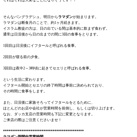
それはそれは大変なことになりそうです！！
そんなバングラデシュ、明日から
ラマダン
が始まります。
ラマダンは断食月のことで、約1ヶ月続きます。
イスラム教徒の方は、日の出ている間は基本的に飲まず食わず。
通常は日没後から日の出までの間に3回の食事をとります。
1回目は日没後にイフタールと呼ばれる食事。
2回目が寝る前の夕食。
3回目は夜中2～3時頃に起きてセエリと呼ばれる食事。
という生活に変わります。
イフタール開始とセエリの終了時間は事前に決められており、
その時間に食事をします。
また、日没後に家族そろってイフタールをとるために、
ほとんどのお店や会社が営業時間を前倒し、もしくは切り上げます。
なお、ダッカ支店の営業時間も下記に変更となります。
ご来店の際はご注意くださいませ！
********************************************
ラマダン期間中営業時間