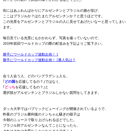
街にはあふれんばかりにアルゼンチンとブラジルの旗が並び、
ここはブラジルか？はたまたアルゼンチンか？と思うほどです。
この光景をアルゼンチンとブラジルの人に見せてあげたいなーと思ってしまい
ます。
毎日見ている光景にもかかわらず、写真を撮っていないので、
2010年前回ワールドカップの際の町並みを下記よりご覧下さい。
勝手にワールドカップ連動企画！ 1
勝手にワールドカップ連動企画！ 2番人気は？
会う人会う人、どのバングラデシュ人も、
｢
どの国
を応援してるの？｣ではなく、
｢
どっち
を応援してるの？｣と
選択肢がアルゼンチンとブラジルしかない質問をしてきます。
ダッカ大学ではパブリックビューイングが開催されているようで、
昨夜のブラジル勝利後のドンちゃん騒ぎの様子は
今朝のニュースで取り上げられるほどでした。
ブラジル対アルゼンチンなんてことになったら、