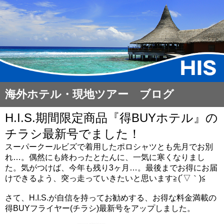
海外ホテル・現地ツアー ブログ
H.I.S.期間限定商品『得BUYホテル』の
チラシ最新号でました！
スーパークールビズで着用したポロシャツとも先月でお別
れ…。偶然にも終わったとたんに、一気に寒くなりまし
た。気がつけば、今年も残り3ヶ月…。最後までお得にお届
けできるよう、突っ走っていきたいと思います≧(´▽｀)≦
さて、H.I.S.が自信を持ってお勧めする、お得な料金満載の
得BUYフライヤー(チラシ)最新号をアップしました。