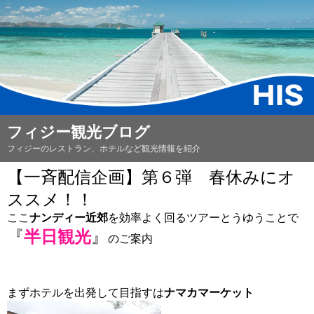
フィジー観光ブログ
フィジーのレストラン、ホテルなど観光情報を紹介
【一斉配信企画】第６弾 春休みにオ
ススメ！！
ここ
ナンディー近郊
を効率よく回るツアー
とうゆうことで
『
半日観光
』
のご案内
まずホテルを出発して目指すは
ナマカマーケット