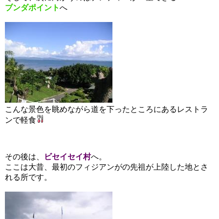
ブンダポ
イン
ト
へ
こんな景色を眺めながら道を下ったところにあるレストラ
ンで軽食
その後は、
ビセイセイ村
へ。
ここは大昔、最初のフィジアンがの先祖が上陸した地とさ
れる所です。