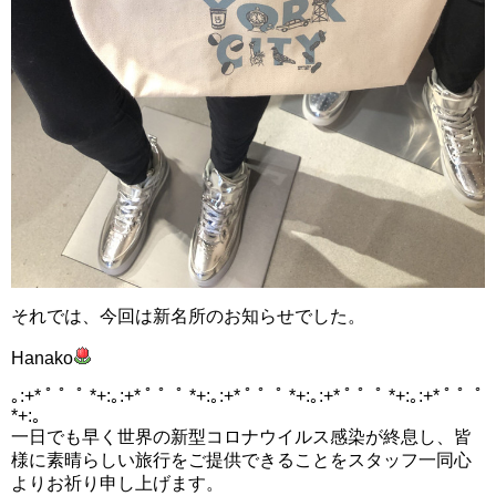
それでは、今回は新名所のお知らせでした。
Hanako
｡:+* ﾟ ゜ﾟ *+:｡:+* ﾟ ゜ﾟ *+:｡:+* ﾟ ゜ﾟ *+:｡:+* ﾟ ゜ﾟ *+:｡:+* ﾟ ゜ﾟ
*+:｡
一日でも早く世界の新型コロナウイルス感染が終息し、皆
様に素晴らしい旅行をご提供できることをスタッフ一同心
よりお祈り申し上げます。