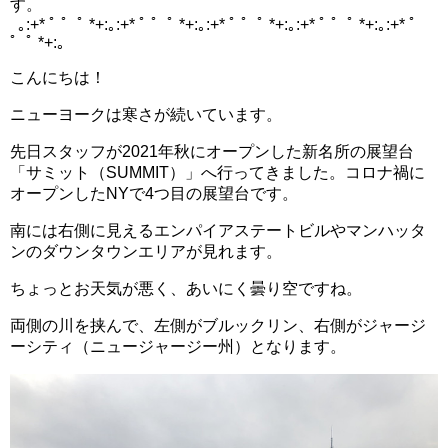
す。
｡:+* ﾟ ゜ﾟ *+:｡:+* ﾟ ゜ﾟ *+:｡:+* ﾟ ゜ﾟ *+:｡:+* ﾟ ゜ﾟ *+:｡:+* ﾟ
゜ﾟ *+:｡
こんにちは！
ニューヨークは寒さが続いています。
先日スタッフが2021年秋にオープンした新名所の展望台
「サミット（SUMMIT）」へ行ってきました。コロナ禍に
オープンしたNYで4つ目の展望台です。
南には右側に見えるエンパイアステートビルやマンハッタ
ンのダウンタウンエリアが見れます。
ちょっとお天気が悪く、あいにく曇り空ですね。
両側の川を挟んで、左側がブルックリン、右側がジャージ
ーシティ（ニュージャージー州）となります。