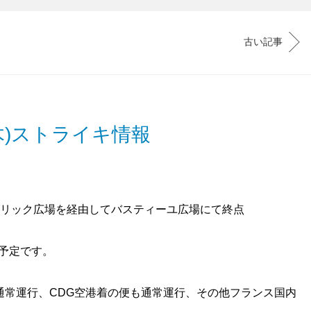
古い記事
(木)ストライキ情報
リック広場を経由してバスティーユ広場にて終点
行予定です。
通常運行、
CDG空港着の便も通常運行、その他フランス国内