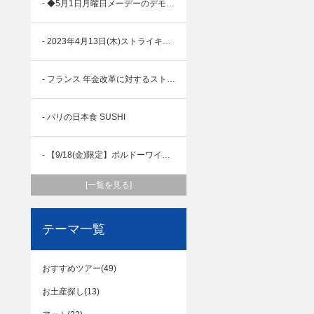
- ◆5月1日月曜日メーデーのデモンストレーション情報
- 2023年4月13日(木)ストライキ情報
- フランス 年金改革に対するストライキ・デモ情報 2023年4月6日(木)
- パリの日本食 SUSHI
- 【9/18(金)限定】ボルドーワイナリーでのぶどう収穫体験ツアー
[一覧を見る]
テーマ一覧
おすすめツアー(49)
お土産探し(13)