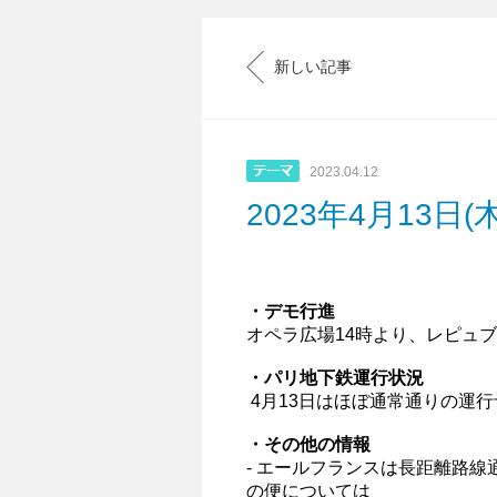
新しい記事
2023.04.12
2023年4月13日
・デモ行進
オペラ広場14時より、
レピュブ
・パリ地下鉄運行状況
4月13日はほぼ通常通りの運
・その他の情報
- エールフランスは長距離路線
の便については