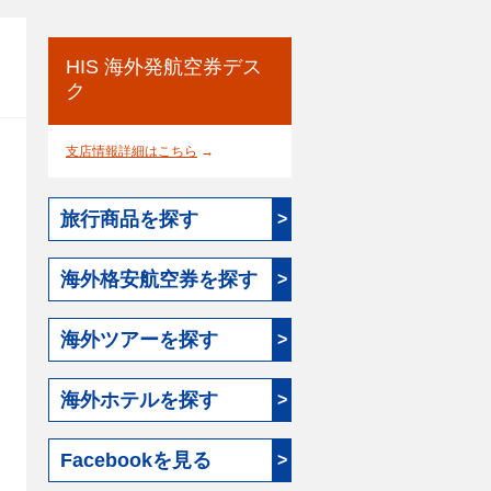
HIS 海外発航空券デス
ク
支店情報詳細はこちら
→
旅行商品を探す
>
海外格安航空券を探す
>
海外ツアーを探す
>
海外ホテルを探す
>
Facebookを見る
>