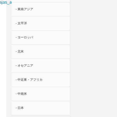
_aeropuerto_terminal_t4.jpg
- 東南アジア
- 太平洋
- ヨーロッパ
- 北米
- オセアニア
- 中近東・アフリカ
- 中南米
- 日本