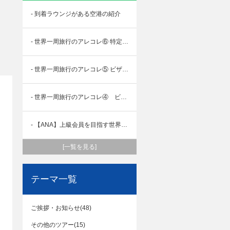
- 到着ラウンジがある空港の紹介
- 世界一周旅行のアレコレ⑥ 特定の国や地域の出入国条件 ～チベット編～
- 世界一周旅行のアレコレ⑤ ビザ（査証）編 ～其の２～
- 世界一周旅行のアレコレ④ ビザ（査証）編 ～其の１～
- 【ANA】上級会員を目指す世界一周旅行 ②プレミアムポイントを計算しよう
[一覧を見る]
テーマ一覧
ご挨拶・お知らせ(48)
その他のツアー(15)