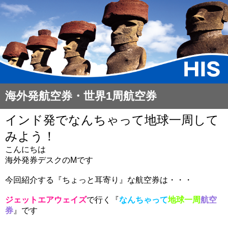
海外発航空券・世界1周航空券
インド発でなんちゃって地球一周して
みよう！
こんにちは
海外発券デスクのMです
今回紹介する『ちょっと耳寄り』な航空券は・・・
ジェットエアウェイズ
で行く『
なんちゃって
地球一周
航空
券
』です