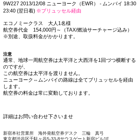
9W227 2013/12/08 ニューヨーク（EWR） - ムンバイ 18:30
23:40 (
翌日着
)
※ブリュッセル経由
エコノミークラス 大人1名様
航空券代金 154,000円～（TAX/燃油サーチャージ込み）
※別途、取扱料金がかかります。
注意
通常、地球一周航空券は太平洋と大西洋を1回づつ横断する
のですが、
この航空券は太平洋を渡りません。
ニューヨーク⇔ムンバイの路線は全てブリュッセルを経由
します。
航空券の料金は常に変動しております。
詳細はお問い合わせ下さいませ
新宿本社営業所 海外発航空券デスク 三輪 真弓
東京都渋谷区千駄ヶ谷5-33-8サウスゲート新宿ビル1F