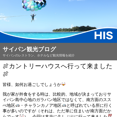
サイパン観光ブログ
サイパンのレストラン、ホテルなど観光情報を紹介
🍖カントリーハウスへ行って来ました
🍖
皆様、如何お過ごしでしょうか
我が家が外食をする時は、比較的、地域が決まっておりサ
イパン島中心地のガラパン地区ではなくて、南方面のスス
ぺ地区
・チャランカノア地区
と呼ばれている所に行く
事が多いのですが（それは、ただ単に住まいが南方面だか
らで～す
）、今回は本当に久しぶりに行って来ました