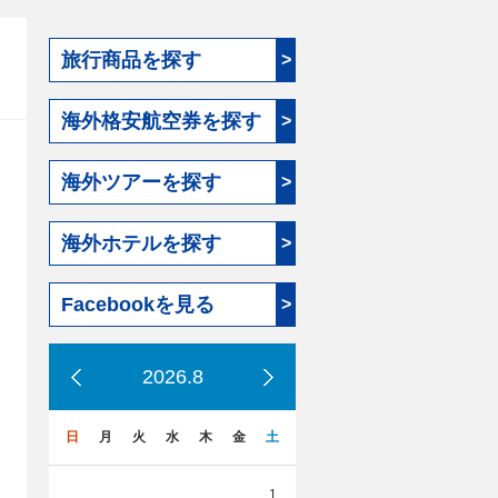
旅行商品を探す
>
海外格安航空券を探す
>
海外ツアーを探す
>
海外ホテルを探す
>
Facebookを見る
>
2026.8
日
月
火
水
木
金
土
1