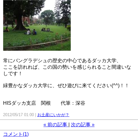
常にバングラデシュの歴史の中心であるダッカ大学、
ここを訪れれば、この国の勢いを感じられること間違いな
しです！
緑豊かなダッカ大学に、ぜひ遊びに来てください(^^)！！
HISダッカ支店 関根 代筆：深谷
2012/05/17 01:00
お土産にいかが？
«
前の記事
次の記事
»
コメント(1)