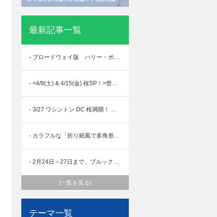
最新記事一覧
- ブロードウェイ版 ハリー・ポッターと呪いの子
- <4/9(土) & 4/15(金) 桜SP！>世界遺産ライブ「フェリーに乗って自由の女神に会いに行こう」
- 3/27 ワシントン DC 桜満開！ バスツアー リポート
- カラフルな「折り紙風で多角形」の動物のパブリックアートがミッドタウンに登場！
- 2月24日～27日まで、ブルックリンのジャパンビレッジにて、日本の物産展が開催！～Japan Local Specialty Fair in NY / Brooklyn～
[一覧を見る]
テーマ一覧