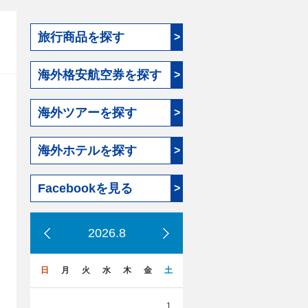
旅行商品を探す
>
海外格安航空券を探す
>
海外ツアーを探す
>
海外ホテルを探す
>
Facebookを見る
>
2026.8
日
月
火
水
木
金
土
1