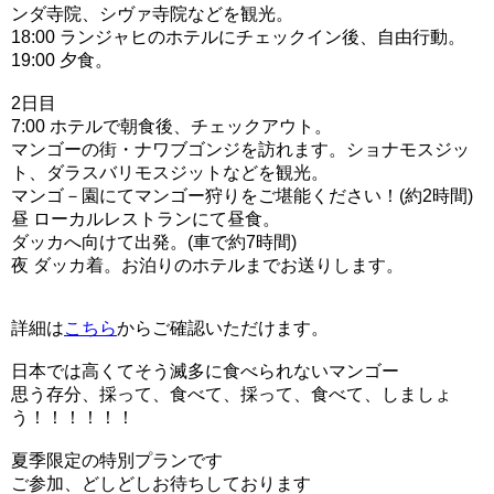
ンダ寺院、シヴァ寺院などを観光。
18:00 ランジャヒのホテルにチェックイン後、自由行動。
19:00 夕食。
2日目
7:00 ホテルで朝食後、チェックアウト。
マンゴーの街・ナワブゴンジを訪れます。ショナモスジッ
ト、ダラスバリモスジットなどを観光。
マンゴ－園にてマンゴー狩りをご堪能ください！(約2時間)
昼 ローカルレストランにて昼食。
ダッカへ向けて出発。(車で約7時間)
夜 ダッカ着。お泊りのホテルまでお送りします。
詳細は
こちら
からご確認いただけます。
日本では高くてそう滅多に食べられないマンゴー
思う存分、採って、食べて、採って、食べて、しましょ
う！！！！！！
夏季限定の特別プランです
ご参加、どしどしお待ちしております