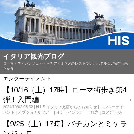
イタリア観光ブログ
ローマ・フィレンツェ・ベネチア・ミラノのレストラン、ホテルなど観光情報
を紹介
エンターテイメント
【10/16（土）17時】ローマ街歩き第4
弾！入門編
2021/10/02 05:32
H.I.S.イタリア支店からのお知らせ
エンターテイ
メント
オプショナルツアー
オンラインツアー
観光
コメント(0)
【9/25（土）17時】バチカンとミケラ
ンジェロ