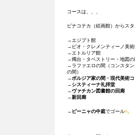
コースは、、、
ピナコテカ（絵画館）からスタ
→エジプト館
→ピオ・クレメンティーノ美術
→エトルリア館
→燭台・タペストリー・地図の
→ラファエロの間（コンスタン
の間）
→
ボルジア家の間・現代美術コ
→
システィーナ礼拝堂
→
ヴァチカン図書館の回廊
→
新回廊
→
ピーニャの中庭
でゴール