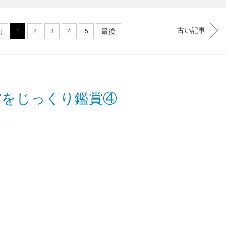
古い記事
初
最後
1
2
3
4
5
館をじっくり鑑賞④