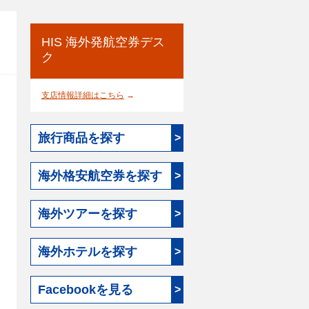
HIS 海外発航空券デス
ク
支店情報詳細はこちら
→
旅行商品を探す
>
海外格安航空券を探す
>
海外ツアーを探す
>
海外ホテルを探す
>
Facebookを見る
>