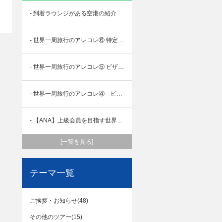
- 到着ラウンジがある空港の紹介
- 世界一周旅行のアレコレ⑥ 特定の国や地域の出入国条件 ～チベット編～
- 世界一周旅行のアレコレ⑤ ビザ（査証）編 ～其の２～
- 世界一周旅行のアレコレ④ ビザ（査証）編 ～其の１～
- 【ANA】上級会員を目指す世界一周旅行 ②プレミアムポイントを計算しよう
[一覧を見る]
テーマ一覧
ご挨拶・お知らせ(48)
その他のツアー(15)