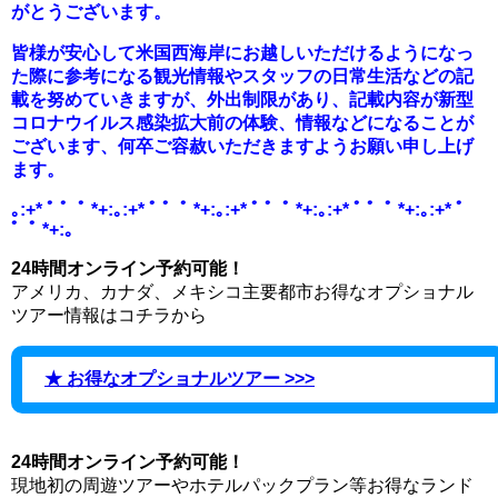
がとうご
ざいます。
皆様が安心して米国西海岸にお越しいただけるようになっ
た際に参
考になる観光情報やスタッフの日常生活などの記
載を努めていきま
すが、外出制限があり、
記載内容が新型
コロナウイルス感染拡大前の体験、
情報などになることが
ございます、
何卒ご容赦いただきますようお願い申し上げ
ます。
｡:+* ﾟ ゜ﾟ *+:｡:+* ﾟ ゜ﾟ *+:｡:+* ﾟ ゜ﾟ *+:｡:+* ﾟ ゜ﾟ *+:｡:+* ﾟ
゜ﾟ *+:｡
24時間オンライン予約可能！
アメリカ、カナダ、メキシコ主要都市お得なオプショナル
ツアー情報はコチラから
★ お得なオプショナルツアー >>>
24時間オンライン予約可能！
現地初の周遊ツアーやホテルパックプラン等お得なランド