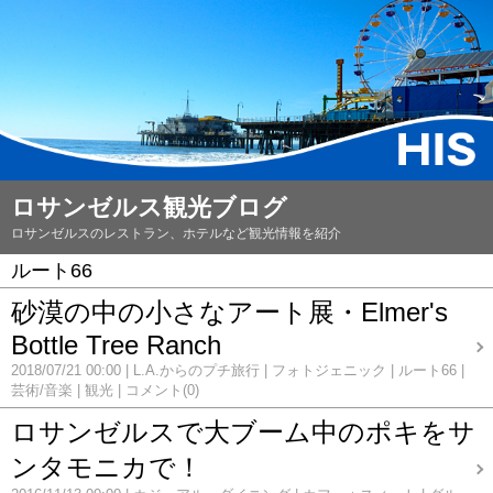
ロサンゼルス観光ブログ
ロサンゼルスのレストラン、ホテルなど観光情報を紹介
ルート66
砂漠の中の小さなアート展・Elmer's
Bottle Tree Ranch
2018/07/21 00:00
L.A.からのプチ旅行
フォトジェニック
ルート66
芸術/音楽
観光
コメント(0)
ロサンゼルスで大ブーム中のポキをサ
ンタモニカで！