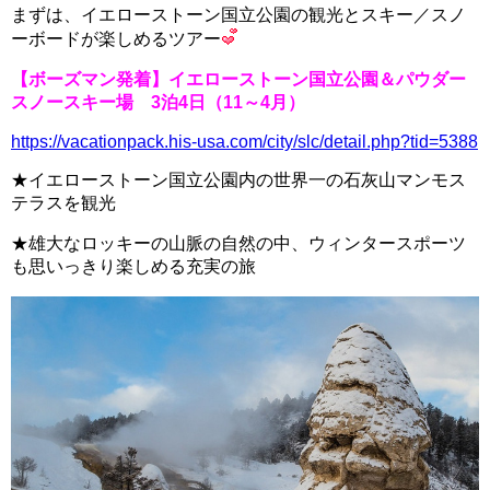
まずは、イエローストーン国立公園の観光とスキー／スノ
ーボードが楽しめるツアー
【ボーズマン発着】イエローストーン国立公園＆パウダー
スノースキー場 3泊4日（11～4月）
https://vacationpack.his-usa.com/city/slc/detail.php?tid=5388
★イエローストーン国立公園内の世界一の石灰山
マンモス
テラス
を観光
★雄大なロッキーの山脈の自然の中、
ウィンタースポーツ
も思いっきり楽しめる充実の旅