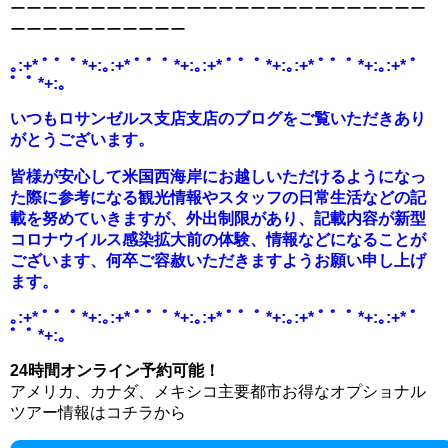
ーーーーーーーーーーーーーーーーーーーーーーーーーー
ーーーーーーーーーーー
｡:+* ﾟ ゜ﾟ *+:｡:+* ﾟ ゜ﾟ *+:｡:+* ﾟ ゜ﾟ *+:｡:+* ﾟ ゜ﾟ *+:｡:+* ﾟ
゜ﾟ *+:｡
いつもロサンゼルス支店支店のブログをご覧いただきあり
がとうご
ざいます。
皆様が安心して米国西海岸にお越しいただけるようになっ
た際に参
考になる観光情報やスタッフの日常生活などの記
載を努めていきま
すが、外出制限があり、
記載内容が新型
コロナウイルス感染拡大前の体験、
情報などになることが
ございます、
何卒ご容赦いただきますようお願い申し上げ
ます。
｡:+* ﾟ ゜ﾟ *+:｡:+* ﾟ ゜ﾟ *+:｡:+* ﾟ ゜ﾟ *+:｡:+* ﾟ ゜ﾟ *+:｡:+* ﾟ
゜ﾟ *+:｡
24時間オンライン予約可能！
アメリカ、カナダ、メキシコ主要都市お得なオプショナル
ツアー情報はコチラから