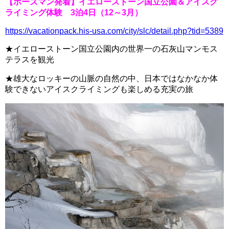
【ボーズマン発着】イエローストーン国立公園＆アイスク
ライミング体験 3泊4日（12～3月）
https://vacationpack.his-usa.com/city/slc/detail.php?tid=5389
★イエローストーン国立公園内の世界一の石灰山
マンモス
テラス
を観光
★雄大なロッキーの山脈の自然の中、日本ではなかなか体
験できない
アイスクライミング
も楽しめる充実の旅