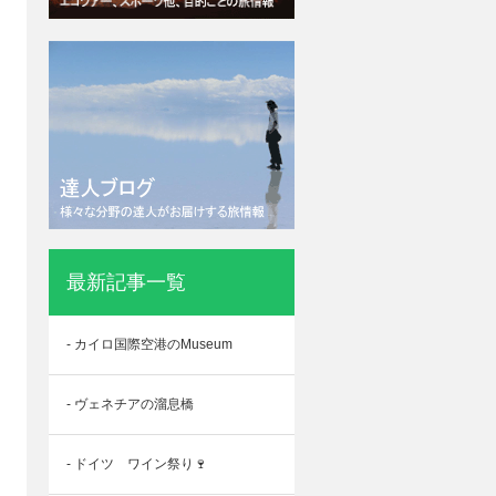
最新記事一覧
- カイロ国際空港のMuseum
- ヴェネチアの溜息橋
- ドイツ ワイン祭り🍷