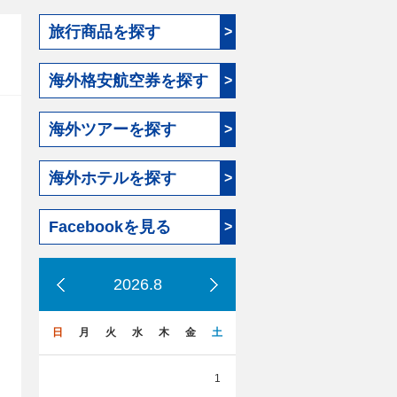
旅行商品を探す
>
海外格安航空券を探す
>
海外ツアーを探す
>
海外ホテルを探す
>
Facebookを見る
>
2026.8
日
月
火
水
木
金
土
1