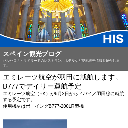
スペイン観光ブログ
バルセロナ・マドリードのレストラン、ホテルなど現地観光情報を紹介しま
す。
エミレーツ航空が羽田に就航します。
B777でデイリー運航予定
エミレーツ航空（EK）が6月2日からドバイ／羽田線に就航
する予定です。
使用機材はボーイング
B777-200LR型機