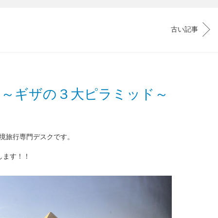
古い記事
】～ギザの３大ピラミッド～
境旅行専門デスクです。
します！！