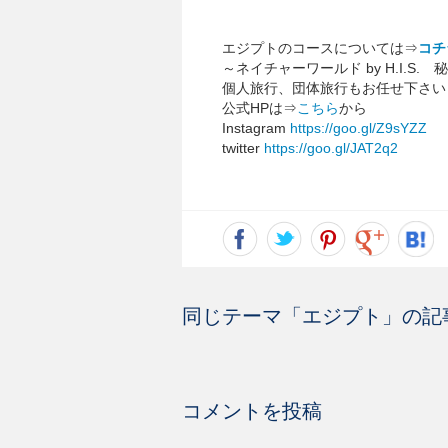
エジプトのコースについては⇒
コチ
～ネイチャーワールド by H.I.S
個人旅行、団体旅行もお任せ下さい
公式HPは⇒
こちら
から
Instagram
https://goo.gl/Z9sYZZ
twitter
https://goo.gl/JAT2q2
同じテーマ「
エジプト
」の記
コメントを投稿