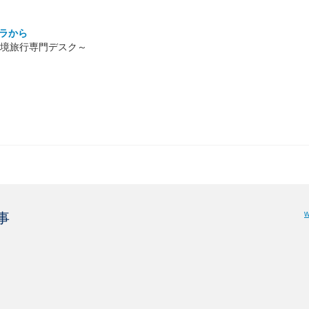
ラから
. 秘境旅行専門デスク～
w
事