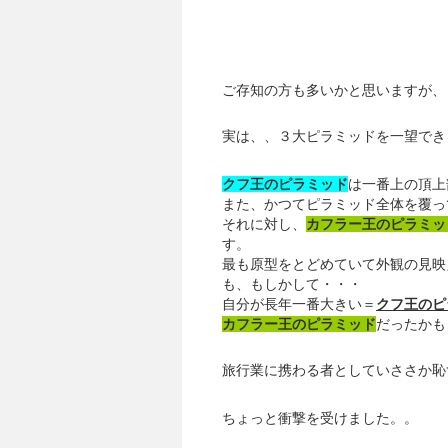
ご存知の方も多いかと思いますが、
実は、、３大ピラミッドを一望でき
クフ王のピラミッド
は一番上の頂上
また、かつてピラミッド全体を覆っ
それに対し、
カフラー王のピラミッ
す。
最も原型をとどめていて外観の見映
も、もしかして・・・
自分が長年一番大きい＝
クフ王のピ
カフラー王のピラミッド
だったかも
旅行業に携わる者としていささか恥
ちょっと衝撃を受けました。。