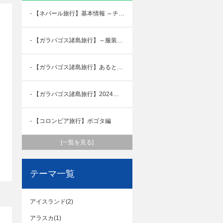
- 【ネパール旅行】基本情報 ～チトワン・ルンビニ編～
- 【ガラパゴス諸島旅行】～服装編～
- 【ガラパゴス諸島旅行】あると便利な持ち物
- 【ガラパゴス諸島旅行】2024年最新！日本からガラパゴス諸島への行き方を、入島まで徹底解説！
- 【コロンビア旅行】ボゴタ編
[一覧を見る]
テーマ一覧
アイスランド(2)
アラスカ(1)