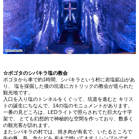
☆ボゴタのシパキラ塩の教会
ボゴタから車で約1時間、シパキラという村に岩塩鉱山があ
り、 塩を採掘した後の坑道にカトリックの教会が造られた
観光地です。
入口を入り塩のトンネルをくぐって、坑道を進むと キリス
トの誕生にちなんで、14の塩のモニュメントがあります。
一番の見どころは、LEDライトで照らされてた巨大な十字
架で、 とても幻想的で神秘的な空間を作っており、数多く
の観光客が訪れます。
またシパキラの村では、焼き肉が有名で、いたるところで
牛や豚、鳥、魚などを 炭火で焼いてます！シンプルです