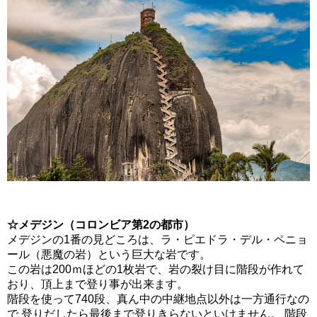
☆メデジン（コロンビア第2の都市）
メデジンの1番の見どころは、ラ・ピエドラ・デル・ペニョ
ール（悪魔の岩）という巨大な岩です。
この岩は200ｍほどの1枚岩で、岩の裂け目に階段が作れて
おり、頂上まで登り事が出来ます。
階段を使って740段、真ん中の中継地点以外は一方通行なの
で 登りだしたら最後まで登りきらないといけません。 階段