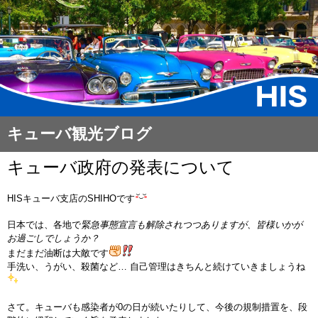
キューバ観光ブログ
キューバ政府の発表について
HISキューバ
支店
のSHIHOです
日本では、各地で
緊急事態宣言も解除されつつありますが、皆様いかが
お過ごしでしょうか？
まだまだ油断は大敵です
手洗い、うがい、殺菌など… 自己管理はきちんと続けていきましょうね
さて。キューバも感染者が0の日が続いたりして、今後の規制措置を、段