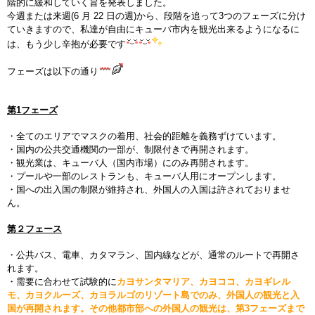
階的に緩和していく旨を発表しました。
今週または来週(6 月 22 日の週)から、段階を追って3つのフェーズに分け
ていきますので、私達が自由にキューバ市内を観光出来るようになるに
は、もう少し辛抱が必要です
フェーズは以下の通り
第1フェーズ
・全てのエリアでマスクの着用、社会的距離を義務ずけています。
・国内の公共交通機関の一部が、制限付きで再開されます。
・観光業は、キューバ人（国内市場）にのみ再開されます。
・プールや一部のレストランも、キューバ人用にオープンします。
・国への出入国の制限が維持され、外国人の入国は許されておりませ
ん。
第２フェース
・
公共バス、電車、カタマラン、国内線などが、
通常のルートで再開さ
れます。
・需要に合わせて試験的に
カヨサンタマリア、カヨココ、
カヨギレル
モ、カヨクルーズ、カヨラルゴのリゾート島でのみ、外国人の観光と入
国が再開されます。その他都市部への外国人の観光は、第3フェーズまで