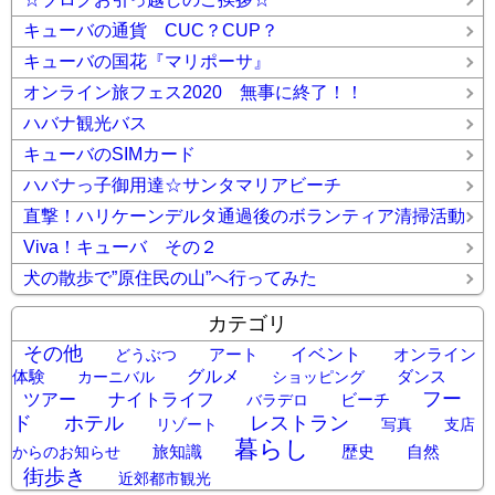
キューバの通貨 CUC？CUP？
キューバの国花『マリポーサ』
オンライン旅フェス2020 無事に終了！！
ハバナ観光バス
キューバのSIMカード
ハバナっ子御用達☆サンタマリアビーチ
直撃！ハリケーンデルタ通過後のボランティア清掃活動
Viva！キューバ その２
犬の散歩で”原住民の山”へ行ってみた
カテゴリ
その他
アート
イベント
オンライン
どうぶつ
体験
グルメ
ダンス
カーニバル
ショッピング
フー
ツアー
ナイトライフ
ビーチ
バラデロ
ド
ホテル
レストラン
リゾート
写真
支店
暮らし
旅知識
歴史
自然
からのお知らせ
街歩き
近郊都市観光