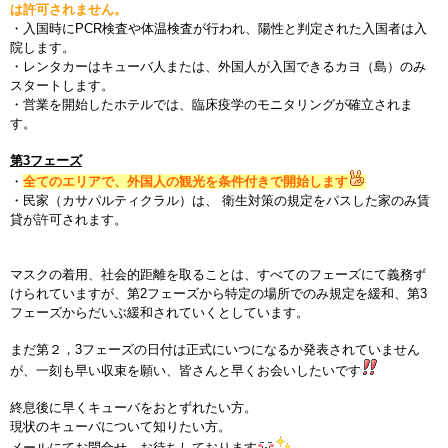
は許可されません。
・入国時にPCR検査や体温検査が行われ、
陽性と判定された入国者は入
院します。
・レンタカーはキューバ人または、外国人が入国できるカヨ（島）
のみ
スタートし
ます。
・営業を開始したホテルでは、
臨床疫学のモニタリングが確立されま
す。
第3フェーズ
・
全てのエリアで、外国人の観光を条件付きで開始します
・民家（カサパルティクラル）は、 衛生対策の規定をパスした家のみ賃
貸が許可されます。
マスクの着用、社会的距離を取ることは、
すべてのフェーズにて義務ず
けられていますが、
第2フェーズから特定の場所でのみ規定を緩和、
第3
フェーズからだいぶ緩和されていくとしています。
まだ第２，3フェーズの日付は正式にいつになるか発表されていません
が、一刻も早い収束を願い、皆さんと早くお会いしたいです
終息後に早くキューバをおとずれたい方。
現状のキューバについて知りたい方。
メールにてお問合せ、お待ちしております