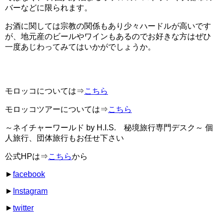
バーなどに限られます。
お酒に関しては宗教の関係もあり少々ハードルが高いです
が、地元産のビールやワインもあるのでお好きな方はぜひ
一度あじわってみてはいかがでしょうか。
モロッコについては⇒
こちら
モロッコツアーについては⇒
こちら
～ネイチャーワールド by H.I.S. 秘境旅行専門デスク～ 個
人旅行、団体旅行もお任せ下さい
公式HPは⇒
こちら
から
►
facebook
►
Instagram
►
twitter