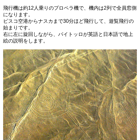
飛行機は約12人乗りのプロペラ機で、機内は2列で全員窓側
になります。
ピスコ空港からナスカまで30分ほど飛行して、遊覧飛行の
始まりです。
右に左に旋回しながら、パイトッロが英語と日本語で地上
絵の説明をします。