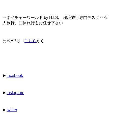
～ネイチャーワールド by H.I.S. 秘境旅行専門デスク～ 個
人旅行、団体旅行もお任せ下さい
公式HPは⇒
こちら
から
►
facebook
►
Instagram
►
twitter