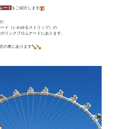
レート
をご紹介します
が、
バード（いわゆるストリップ）の
横のリンクプロムナードにあります。
左の奥にあります