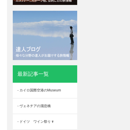
最新記事一覧
- カイロ国際空港のMuseum
- ヴェネチアの溜息橋
- ドイツ ワイン祭り🍷