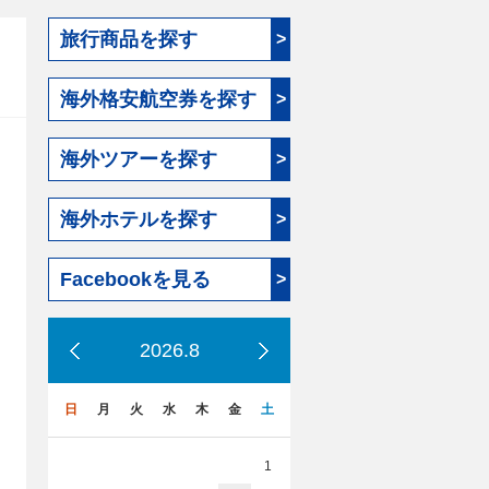
旅行商品を探す
>
海外格安航空券を探す
>
海外ツアーを探す
>
海外ホテルを探す
>
Facebookを見る
>
2026.8
日
月
火
水
木
金
土
1