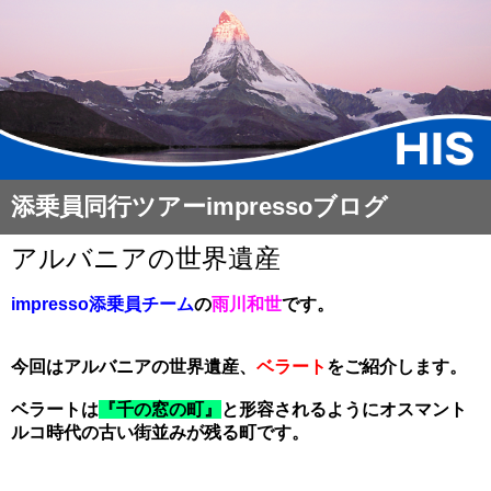
添乗員同行ツアーimpressoブログ
アルバニアの世界遺産
impresso添乗員チーム
の
雨川和世
です。
今回はアルバニアの世界遺産、
ベラート
をご紹介します。
ベラートは
『千の窓の町』
と形容されるようにオスマント
ルコ時代の古い街並みが残る町です。