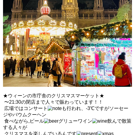
★ウィーンの市庁舎のクリスマスマーケット★
〜21:30の閉店まで人々で賑わっています！！
広場ではコンサート
も行われ、-3℃
ですがソーセー
ジやバウムクーヘン
食べながら,ビール
グリューワイン
飲んで散策
する人々が
クリスマスを楽しんでいるんです