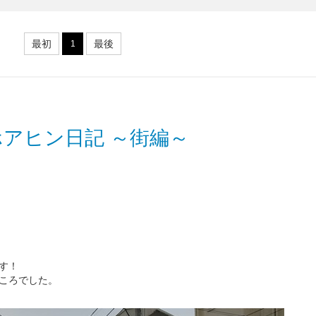
最初
最後
1
アヒン日記 ～街編～
す！
ころでした。