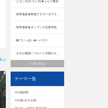
- ニゴンボ(ネゴンボ)★ぶらり散歩
- 世界遺産★聖地アヌラーダプラ観光
- 世界遺産★ダンブッラ石窟寺院
- 象でいっぱい★ハバラナ
- さすが南国♡フルーツ天国のスリランカ,,
る →
[一覧を見る]
テーマ一覧
その他(36)
その他-ホテル(8)