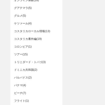
オンライン体験(18)
グアテマラ(5)
グルメ(5)
ケツァール(4)
コスタリカローカル情報(13)
コスタリカ番外編(19)
コロンビア(1)
ツアー(15)
トリニダード・トバゴ(3)
ドミニカ共和国(2)
バルバドス(2)
パナマ(4)
ビーチ(7)
フライト(1)