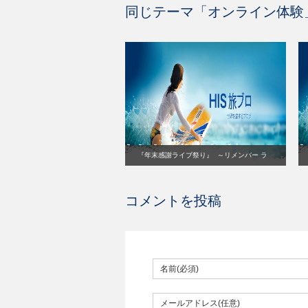
同じテーマ「
オンライン体験
『年末感謝ライブ祭り』 ～リメンバー ラ
テンアメリカ～ サステナブルは地球を救う
☆
コメントを投稿