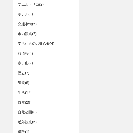
プエルトリコ(2)
ホテル(1)
交通事情(5)
市内観光(7)
支店からのお知らせ(4)
旅情報(4)
森、山(2)
歴史(7)
気候(8)
生活(17)
自然(29)
自然公園(6)
近郊観光(6)
遺跡(1)