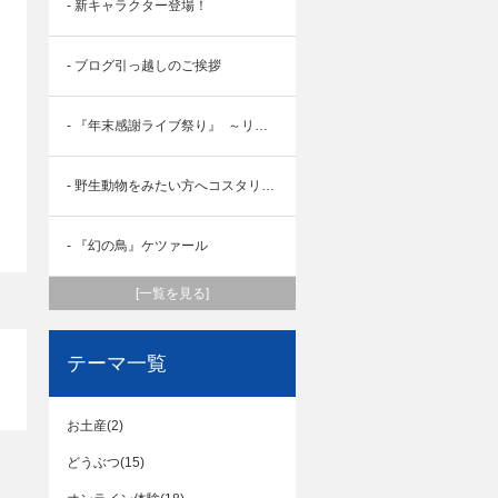
- 新キャラクター登場！
- ブログ引っ越しのご挨拶
- 『年末感謝ライブ祭り』 ～リメンバー ラテンアメリカ～ サステナブルは地球を救う☆
- 野生動物をみたい方へコスタリカをおすすめする理由
- 『幻の鳥』ケツァール
[一覧を見る]
テーマ一覧
お土産(2)
どうぶつ(15)