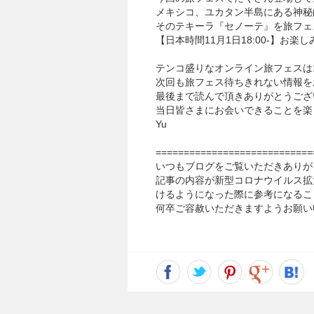
メキシコ、ユカタン半島にある神秘
そのテキーラ『セノーテ』を旅フェ
【日本時間11月1日18:00-】お楽しみに
テンコ盛りなオンライン旅フェスは10
次回も旅フェス待ちきれない情報を
最後まで読んで頂きありがとうござ
当日皆さまにお会いできることを楽
Yu
============================
いつもブログをご覧いただきありが
記事の内容が新型コロナウイルス拡
けるようになった際に参考になるこ
何卒ご容赦いただきますようお願い