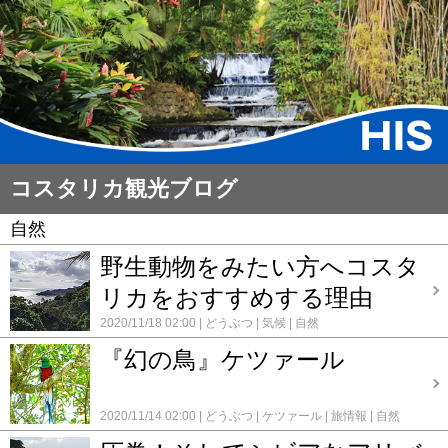
コスタリカ観光ブログ
自然
野生動物をみたい方へコスタ
リカをおすすめする理由
2020/11/18 02:00
どうぶつ
気候
自然
『幻の鳥』ケツァール
2020/11/14 02:00
どうぶつ
ケツァール
旅情報
自然