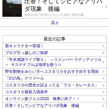
圧巻！そしてシビアなアリバ
ダ現象 後編
2020/11/07 02:00
どうぶつ
自然
自然公園
次
»
最近の記事
新キャラクター登場！
ブログ引っ越しのご挨拶
『年末感謝ライブ祭り』 ～リメンバー ラテンアメリカ
～ サステナブルは地球を救う☆
野生動物をみたい方へコスタリカをおすすめする理由
『幻の鳥』ケツァール
コスタリカの歴史が詰まってる「ラス・カレータス」
コスタリカ最新入国条件
オンライン旅フェス2020 無事に終了！！
圧巻！そしてシビアなアリバダ現象 後編