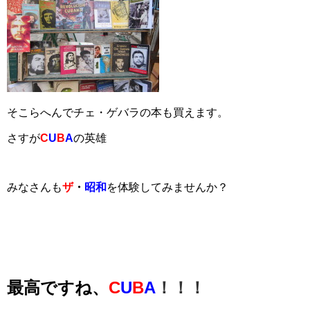
そこらへんでチェ・ゲバラの本も買えます。
さすが
C
U
B
A
の英雄
みなさんも
ザ
・
昭
和
を体験してみませんか？
最高ですね、
C
U
B
A
！！！