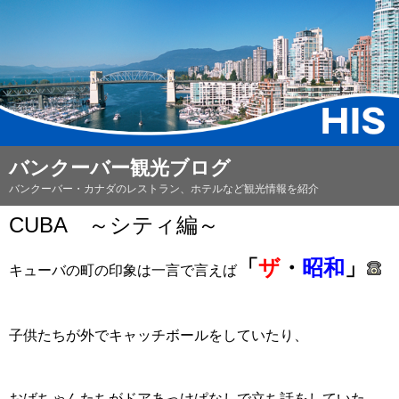
バンクーバー観光ブログ
バンクーバー・カナダのレストラン、ホテルなど観光情報を紹介
CUBA ～シティ編～
「
ザ
・
昭和
」
キューバの町の印象は一言で言えば
子供たちが外でキャッチボールをしていたり、
おばちゃんたちがドアあっけぱなしで立ち話をしていた