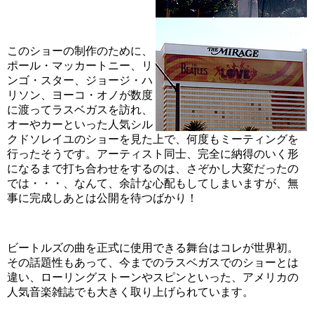
このショーの制作のために、
ポール・マッカートニー、リ
ンゴ・スター、ジョージ・ハ
リソン、ヨーコ・オノが数度
に渡ってラスベガスを訪れ、
オーやカーといった人気シル
クドソレイユのショーを見た上で、何度もミーティングを
行ったそうです。アーティスト同士、完全に納得のいく形
になるまで打ち合わせをするのは、さぞかし大変だったの
では・・・、なんて、余計な心配もしてしまいますが、無
事に完成しあとは公開を待つばかり！
ビートルズの曲を正式に使用できる舞台はコレが世界初。
その話題性もあって、今までのラスベガスでのショーとは
違い、ローリングストーンやスピンといった、アメリカの
人気音楽雑誌でも大きく取り上げられています。