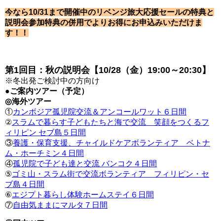
今なら10/31まで開催中のリベンジ旅大応援セールの特典と
説明会参加特典の併用でよりお得にお申込みいただけま
す！！
第1回目：秋の説明会【10/28（金）19:00～20:30】
※冬出発ご検討中の方向け
●ご案内ツアー（予定）
◎海外ツアー
①
カンボジア孤児院交流＆アンコールワット６日間
②
スラムで暮らす子どもたちと海で交流 笑顔をつくるフ
ィリピン セブ島５日間
③
養護・保育支援、チャイルドケアボランティア ベトナ
ム・ホーチミン４日間
④
孤児院で子ども達と交流 バンコク４日間
⑤
ゴミ山・スラム街で交流ボランティア フィリピン・セ
ブ島４日間
⑥
エジプト暮らし体験ホームステイ６日間
⑦
自由気ままにマルタ７日間