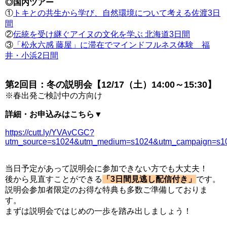
◎国内ツアー
①
トキとの共生から学び、自然環境について考える佐渡3日
間
②
伝統を受け継ぐアイヌの文化を学ぶ 北海道3日間
③
「松永六感 藤屋」に滞在でマインドフルネス体験 福
井・小浜2日間
第2回目：冬の説明会【12/17（土）14:00～15:30】
※春出発ご検討中の方向け
詳細・お申込みはこちら▼
https://cutt.ly/YVAvCGC?
utm_source=s1024&utm_medium=s1024&utm_campaign=s1024
当日予定があって説明会に参加できない方でも大丈夫！
後から見直すことができる
「3日間見逃し配信付き」
です。
説明会参加者限定のお得な特典も多数ご準備しておりま
す。
まずは説明会ではじめの一歩を踏み出しましょう！