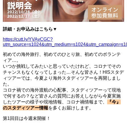
詳細・お申込みはこちら▼
https://cutt.ly/YVAvCGC?
utm_source=s1024&utm_medium=s1024&utm_campaign=s1024
初めての海外旅行、初めてのひとり旅、初めてのボランテ
ィア…。
いつか挑戦してみたいと思っていたけれど、コロナでその
チャンスもなくなってしまった…そんな皆さん！HISスタデ
ィツアーでは、今夏より海外スタディツアーを再開しまし
た。
コロナ禍での海外渡航の心配事、スタディツアーって現地
で何するの？など皆さんの質問にお答えしながら今夏実施
したツアーの様子や現地情報、コロナ禍情報まで、
『今』
のスタディツアー情報
を多くお届けします。
第1回目は今週末開催！