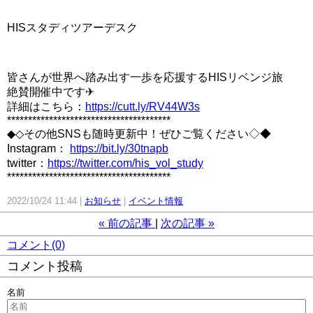
HISスタディツアーデスク
皆さんが世界へ踏み出す一歩を応援するHISリベンジ旅
絶賛開催中です✈
詳細はこちら：
https://cutt.ly/RV44W3s
***************************************
◆◇その他SNSも随時更新中！ぜひご覧ください◇◆
Instagram：
https://bit.ly/30tnapb
twitter：
https://twitter.com/his_vol_study
***************************************
2022/10/24 11:44
お知らせ
イベント情報
«
前の記事
次の記事
»
コメント(0)
コメント投稿
名前