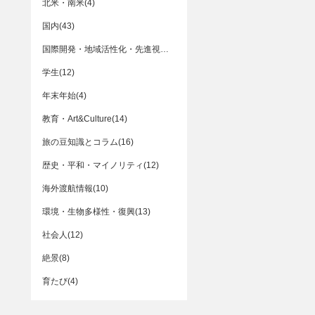
北米・南米(4)
国内(43)
国際開発・地域活性化・先進視察(55)
学生(12)
年末年始(4)
教育・Art&Culture(14)
旅の豆知識とコラム(16)
歴史・平和・マイノリティ(12)
海外渡航情報(10)
環境・生物多様性・復興(13)
社会人(12)
絶景(8)
育たび(4)