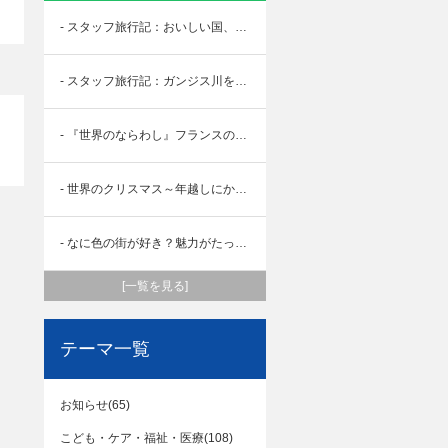
- スタッフ旅行記：おいしい国、ポルトガル
- スタッフ旅行記：ガンジス川を求めて
- 『世界のならわし』フランスの挨拶とは？！
- 世界のクリスマス～年越しにかけての過ごし方！～フィンランド～
- なに色の街が好き？魅力がたっぷりモロッコ
[一覧を見る]
テーマ一覧
お知らせ(65)
こども・ケア・福祉・医療(108)