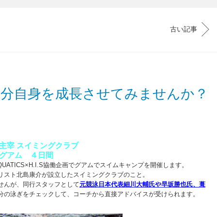
古い記事
自分自身を成長させてみませんか？
主宰 スイミングクラブ
 グアム ４日間
AQUATICS×H.I.S協働企画で
グアムでスイムキャンプを開催します。
リスト北島康介が設立したスイミングクラブのこと。
せんが、
同行スタッフとして
元競泳日本代表
細川大輔氏や早坂勝也氏、葺
分の泳ぎをチェックして、コーチから直接アドバイスが受けられます。