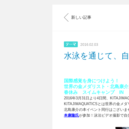
新しい記事
2016.02.03
水泳を通じて、
国際感覚を身につけよう！
世界の金メダリスト・北島康介
春休み スイムキャンプ IN
2016年3月31日より4日間、
KITAJIM
KITAJIMAQUATICSとは
世界の金メダ
北島康介の本イベント同行はございま
本康隆氏
が参加！
泳法ビデオ撮影で自