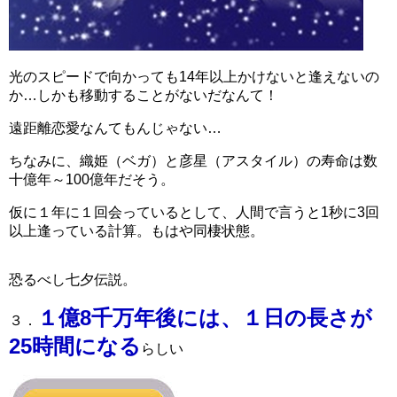
光のスピードで向かっても14年以上かけないと逢えないの
か…しかも移動することがないだなんて！
遠距離恋愛なんてもんじゃない…
ちなみに、織姫（ベガ）と彦星（アスタイル）の寿命は数
十億年～100億年だそう。
仮に１年に１回会っているとして、人間で言うと1秒に3回
以上逢っている計算。もはや同棲状態。
恐るべし七夕伝説。
１億8千万年後には、１日の長さが
３．
25時間になる
らしい