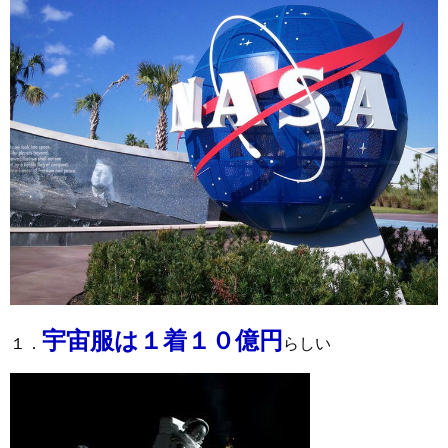
宇宙服は１着１０億円
１．
らしい