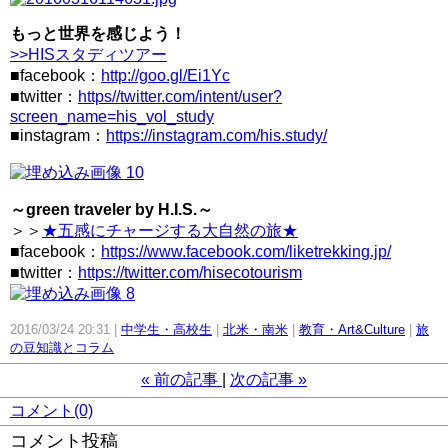
もっと世界を感じよう！
>>HISスタディツアー
■facebook：
http://goo.gl/Ei1Yc
■twitter：
https//twitter.com/intent/user?
screen_name=his_vol_study
■instagram：
https://instagram.com/his.study/
～green traveler by H.I.S.～
＞＞
★五感にチャージする大自然の旅★
■facebook：
https://www.facebook.com/liketrekking.jp/
■twitter：
https://twitter.com/hisecotourism
2016/03/24 20:31
中学生・高校生
北米・南米
教育・Art&Culture
旅
の豆知識とコラム
«
前の記事
次の記事
»
コメント(0)
コメント投稿