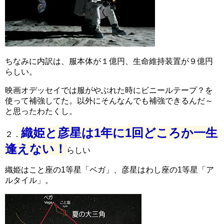
ちなみに内訳は、服本体が１億円、生命維持装置が９億円
らしい。
映画オデッセイでは服がやぶれた時にビニールテープ？を
使って補強してた。以外にそんなんでも補強できるんだ～
と思ったわたくし。
織姫と彦星は1年に1回どころか一生
２．
逢えない！
らしい
織姫はこと座の1等星「ベガ」、彦星はわし座の1等星「ア
ルタイル」。