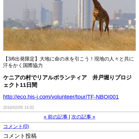
【3/6出発限定】大地に命の水を引こう！現地の人々と共に
汗をかく国際協力
ケニアの村でリアルボランティア 井戸堀りプロジ
ェクト11日間
http://eco.his-j.com/volunteer/tour/TF-NBOI001
2016/02/05 14:02
«
前の記事
次の記事
»
コメント(0)
コメント投稿