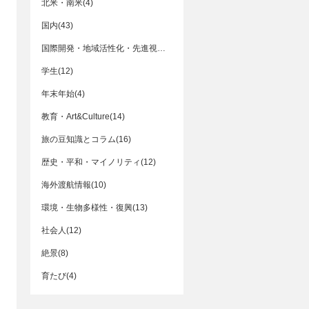
北米・南米(4)
国内(43)
国際開発・地域活性化・先進視察(55)
学生(12)
年末年始(4)
教育・Art&Culture(14)
旅の豆知識とコラム(16)
歴史・平和・マイノリティ(12)
海外渡航情報(10)
環境・生物多様性・復興(13)
社会人(12)
絶景(8)
育たび(4)