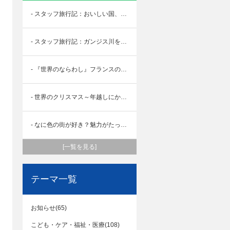
- スタッフ旅行記：おいしい国、ポルトガル
- スタッフ旅行記：ガンジス川を求めて
- 『世界のならわし』フランスの挨拶とは？！
- 世界のクリスマス～年越しにかけての過ごし方！～フィンランド～
- なに色の街が好き？魅力がたっぷりモロッコ
[一覧を見る]
テーマ一覧
お知らせ(65)
こども・ケア・福祉・医療(108)