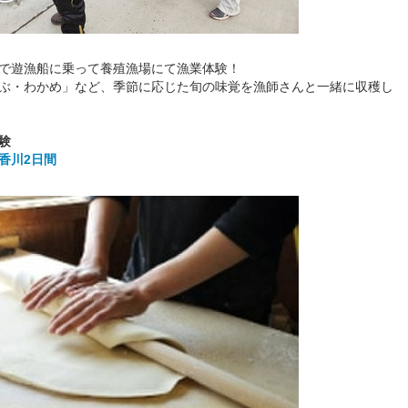
で遊漁船に乗って養殖漁場にて漁業体験！
ぶ・わかめ」など、季節に応じた旬の味覚を漁師さんと一緒に収穫し
験
香川2日間