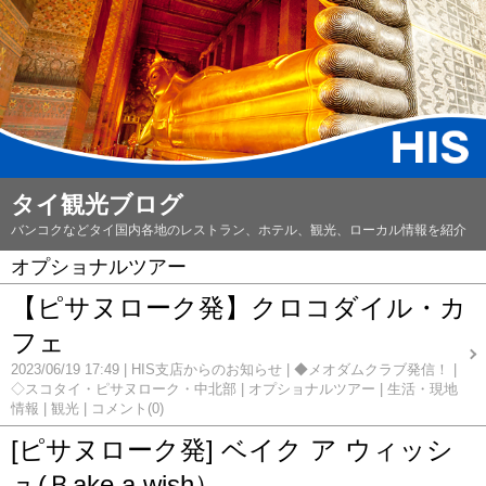
タイ観光ブログ
バンコクなどタイ国内各地のレストラン、ホテル、観光、ローカル情報を紹介
オプショナルツアー
【ピサヌローク発】クロコダイル・カ
フェ
2023/06/19 17:49
HIS支店からのお知らせ
◆メオダムクラブ発信！
◇スコタイ・ピサヌローク・中北部
オプショナルツアー
生活・現地
情報
観光
コメント(0)
[ピサヌローク発] ベイク ア ウィッシ
ュ(Ｂake a wish）