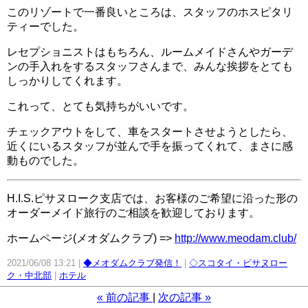
このリゾートで一番良いところは、スタッフのホスピタリ
ティーでした。
レセプショニストはもちろん、ルームメイドさんやガーデ
ンの手入れをするスタッフさんまで、みんな挨拶をとても
しっかりしてくれます。
これって、とても気持ちがいいです。
チェックアウトをして、車をスタートさせようとしたら、
近くにいるスタッフが並んで手を振ってくれて、まさに感
動ものでした。
H.I.S.ピサヌローク支店では、お客様のご希望に沿った形の
オーダーメイド旅行のご相談を歓迎しております。
ホームページ(メオダムクラブ) =>
http://www.meodam.club/
2021/06/08 13:21
◆メオダムクラブ発信！
◇スコタイ・ピサヌロー
ク・中北部
ホテル
«
前の記事
次の記事
»