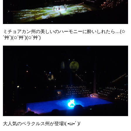
ミチョアカン州の美しいのハーモニーに酔いしれたら…(✩
´艸`)(✩´艸`)(✩´艸`)
大人気のベラクルス州が登場\( •ω•´ )/