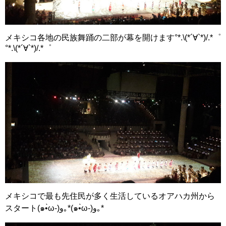
メキシコ各地の民族舞踊の二部が幕を開けます°*.\(*´∀`*)/.*゜
°*.\(*´∀`*)/.*゜
メキシコで最も先住民が多く生活しているオアハカ州から
スタート(๑•̀ω-)و｡*(๑•̀ω-)و｡*