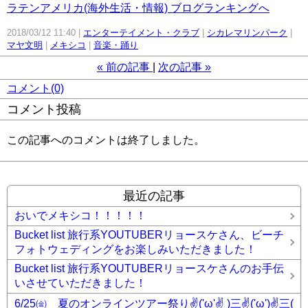
ラテンアメリカ(海外生活・情報) ブログランキングへ
2018/03/12 11:40
エンターテイメント・クラブ
シカレマリンパーク
マヤ文明
メキシコ
音楽・踊り
«
前の記事
次の記事
»
コメント(0)
コメント投稿
この記事へのコメントは終了しました。
最近の記事
おいでメキシコ！！！！！
Bucket list 旅行系YOUTUBERリョースケさん、ビーチ
フォトウェディングをお楽しみいただきました！
Bucket list 旅行系YOUTUBERリョースケさんのお手伝
いさせていただきました！
6/25㈮ 夏のオンラインツアー祭り✌('ω'✌ )三✌('ω')✌三(