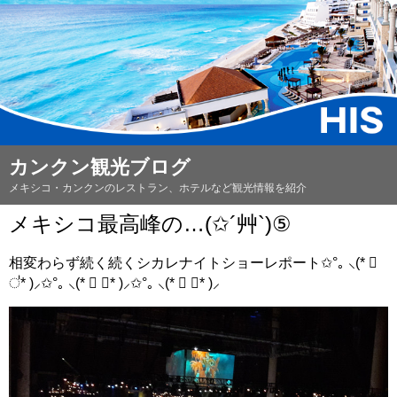
カンクン観光ブログ
メキシコ・カンクンのレストラン、ホテルなど観光情報を紹介
メキシコ最高峰の…(✩´艸`)⑤
相変わらず続く続くシカレナイトショーレポート✩°｡ ⸜(* ॑
॑* )⸝✩°｡ ⸜(* ॑ ॑* )⸝✩°｡ ⸜(* ॑ ॑* )⸝