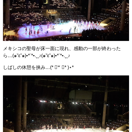
メキシコの聖母が床一面に現れ、感動の一部が終わった
ら…(๑ˇεˇ๑)•*¨*•.¸¸♪(๑ˇεˇ๑)•*¨*•.¸¸♪
しばしの休憩を挟み…(* ॑꒳ ॑* )⋆*