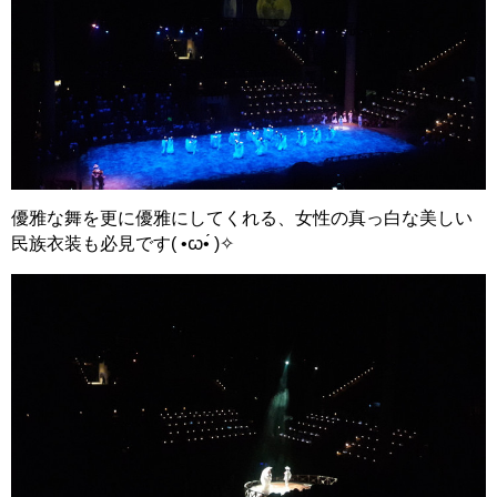
優雅な舞を更に優雅にしてくれる、女性の真っ白な美しい
民族衣装も必見です( •ꙍ•́ )✧