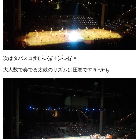
次はタバスコ州(｡•̀ᴗ-)و ̑̑✧(｡•̀ᴗ-)و ̑̑✧
大人数で奏でる太鼓のリズムは圧巻です‼( ｰдｰ)و