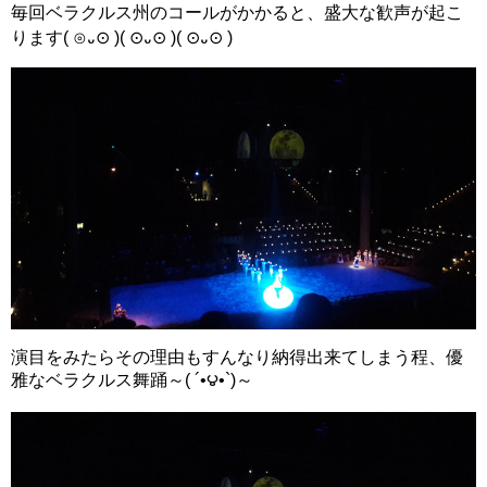
毎回ベラクルス州のコールがかかると、盛大な歓声が起こ
ります( ⊙᎑⊙ )( ⊙᎑⊙ )( ⊙᎑⊙ )
演目をみたらその理由もすんなり納得出来てしまう程、優
雅なベラクルス舞踊～( ´•౪•`)～