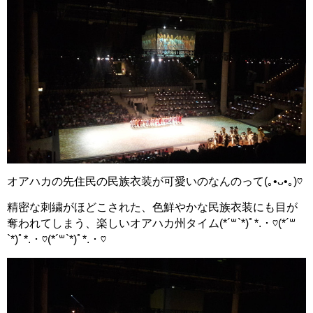
オアハカの先住民の民族衣装が可愛いのなんのって(｡•ᴗ•｡)♡
精密な刺繍がほどこされた、色鮮やかな民族衣装にも目が
奪われてしまう、楽しいオアハカ州タイム(*´꒳`*)ﾟ*.・♡(*´꒳
`*)ﾟ*.・♡(*´꒳`*)ﾟ*.・♡