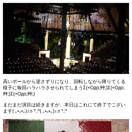
高いポールから逆さずりになり、回転しながら降りてくる
様子に毎回ハラハラさせられてしまうΣ(+Oдo;艸;)Σ(+Oдo;
艸;)Σ(+Oдo;艸;)
まだまだ演目は続きますが、本日はこれにて終了でござい
ます( ｡•₃•｡)♪♬*.:*( ｡•₃•｡)♪♬*.:*