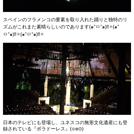
スペインのフラメンコの要素を取り入れた踊りと独特のリ
ズムがこれまた素晴らしいのであります(๑°ㅁ°๑)‼✧(๑°
ㅁ°๑)‼✧(๑°ㅁ°๑)‼✧
日本のテレビにも登場し、ユネスコの無形文化遺産にも登
録されている『ボラドーレス』(⊙ө⊙)