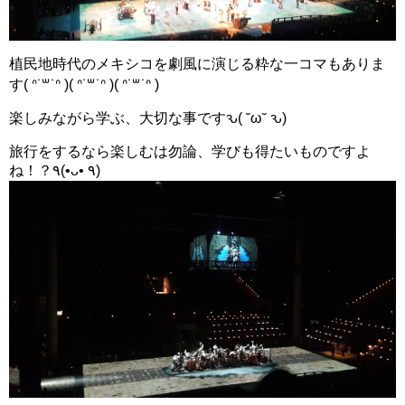
植民地時代のメキシコを劇風に演じる粋な一コマもありま
す( ᐢ˙꒳​˙ᐢ )( ᐢ˙꒳​˙ᐢ )( ᐢ˙꒳​˙ᐢ )
楽しみながら学ぶ、大切な事ですԅ( ˘ω˘ ԅ)
旅行をするなら楽しむは勿論、学びも得たいものですよ
ね！？٩(•ᴗ• ٩)