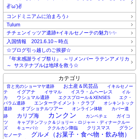
✌'ω')✌
コンドミニアムに泊まろう♪
Tulum
チチェンイッツア遺跡+イキルセノーテの魅力✨✨
入国情報 2021.6.10～時点
☆ブログ引っ越しのご挨拶☆
『年末感謝ライブ祭り』 ～リメンバー ラテンアメリカ
～ サステナブルは地球を救う☆
カテゴリ
お土産＆民芸品
音と光のショーマヤ遺跡
イキルセノー
イグアナ
イスラ・ムヘーレス
テ
イサマル
イル
ウシュマル遺跡
カ
エクスプロール＆XENSES
エク・
エンターテイメント・クラブ
バラム遺跡
オシキントック
オプショナルツアー
遺跡
オンライン体験
カバー遺
カンクン
カリブ海
ガイコ
跡
カンペチェ
ツ
キャプテンフック＆ジョリー・ロジャー・ディナークルー
クリスマス
グラン
ズ
キューバ☆
ククルカン降臨
グルメ（お菓子・食べ物・飲み物）
セノーテ