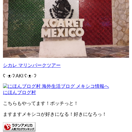
シカレ マリンパークツアー
ʕ ·ᴥ·ʔ AKI ʕ·ᴥ· ʔ
にほんブログ村
こちらもやってます！ポッチっと！
ますますメキシコが好きになる！好きになろっ！