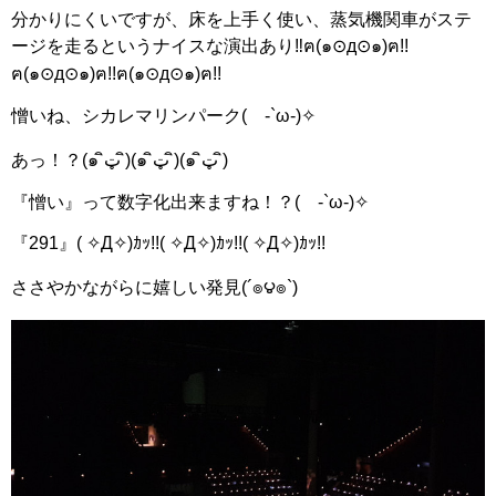
分かりにくいですが、床を上手く使い、蒸気機関車がステ
ージを走るというナイスな演出あり‼ฅ(๑⊙д⊙๑)ฅ!!
ฅ(๑⊙д⊙๑)ฅ!!ฅ(๑⊙д⊙๑)ฅ!!
憎いね、シカレマリンパーク( -`ω-)✧
あっ！？(๑ ิټ ิ)(๑ ิټ ิ)(๑ ิټ ิ)
『憎い』って数字化出来ますね！？( -`ω-)✧
『291』( ✧Д✧)ｶｯ!!( ✧Д✧)ｶｯ!!( ✧Д✧)ｶｯ!!
ささやかながらに嬉しい発見(´๏౪๏`)