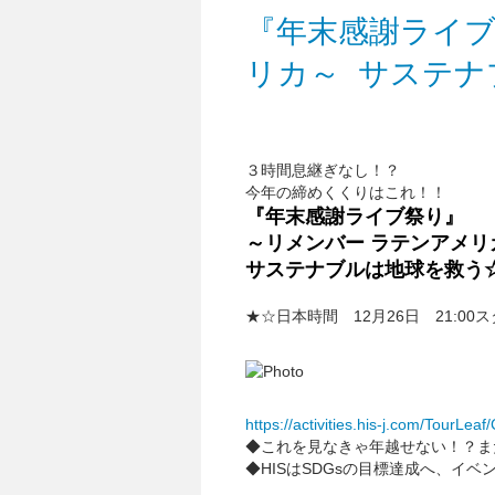
『年末感謝ライブ
リカ～ サステナ
３時間息継ぎなし！？
今年の締めくくりはこれ！！
『年末感謝ライブ祭り』
～リメンバー ラテンアメ
サステナブルは地球を救う
★☆日本時間 12月26日 21:00
https://activities.his-j.com/TourLea
◆これを見なきゃ年越せない！？ま
◆HISはSDGsの目標達成へ、イヘ