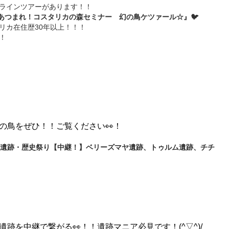
ラインツアーがあります！！
『あつまれ！コスタリカの森セミナー 幻の鳥ケツァール☆』🐦
リカ在住歴30年以上！！！
！
の鳥をぜひ！！ご覧ください👀！
遺跡・歴史祭り【中継！】ベリーズマヤ遺跡、トゥルム遺跡、チチ
跡を中継で繋がる👀！！遺跡マニア必見です！(^▽^)/