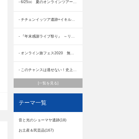
- 6/25㈮ 夏のオンラインツアー祭り✌('ω'✌ )三✌('ω')✌三( ✌'ω')✌
- チチェンイッツア遺跡+イキルセノーテの魅力💓✨✨
- 『年末感謝ライブ祭り』 ～リメンバー ラテンアメリカ～ サステナブルは地球を救う☆
- オンライン旅フェス2020 無事に終了！！
- このチャンスは逃せない！史上初★オンライン旅フェス⑨
[一覧を見る]
テーマ一覧
音と光のショーマヤ遺跡(18)
お土産＆民芸品(167)