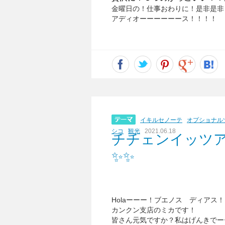
金曜日の！仕事おわりに！是非是非
アディオーーーーーース！！！！
イキルセノーテ
オプショナル
シコ
観光
2021.06.18
チチェンイッツア
✨✨
Holaーーー！ブエノス ディアス
カンクン支店のミカです！
皆さん元気ですか？私はげんきでー