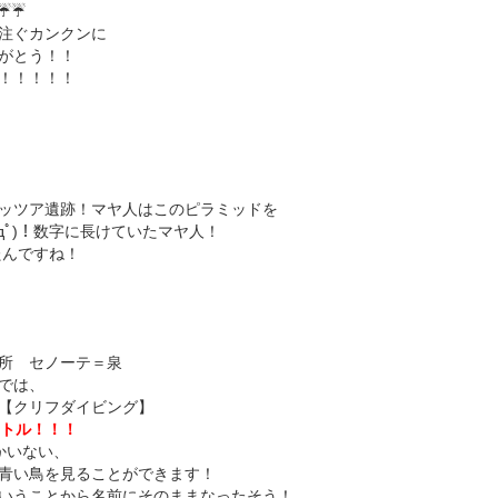
☔☔
注ぐカンクンに
がとう！！
！！！！！
ッツア遺跡！マヤ人はこのピラミッドを
дﾟ)！数字に長けていたマヤ人！
たんですね！
所 セノーテ＝泉
では、
【クリフダイビング】
ートル！！！
かいない、
青い鳥を見ることができます！
いうことから名前にそのままなったそう！