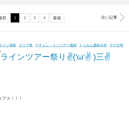
古い記事
最初
最後
1
2
3
4
ライン体験
カリブ海
チチェン・イッツアー遺跡
トゥルム遺跡＆街
マヤ文明
4
ラインツアー祭り✌('ω'✌ )三✌
ィアス！！！