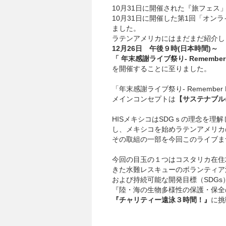
10月31日に開催された『旅フェス
10月31日に開催した第1回「オン
ました。
ラテンアメリカにはまだまだ紹介し
12月26日 午後９時(日本時間)～
「 年末感謝ライブ祭り- Remember
を開催することに至りました。
「年末感謝ライブ祭り- Remember 
メインコンセプトは
【サステナブル
HISメキシコはSDGｓの理念を
し、メキシコを始めラテンアメリカ
その取組の一部を今回このライブま
今回の目玉の１つはコスタリカ在住2
きた水難レスキューのボランティア
および持続可能な開発目標（SDGs
『陸・海の生物多様性の保護・保全
『チャリティー遠泳３時間！』
に挑