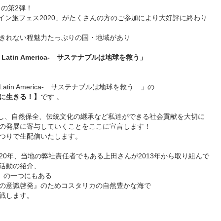
」の第2弾！
ライン旅フェス2020」がたくさんの方のご参加により大好評に終わり
きれない程魅力たっぷりの国・地域があり
 Latin America- サステナブルは地球を救う」
Latin America- サステナブルは地球を救う 」の
に生きる！】
です 。
理解し、自然保全、伝統文化の継承など私達ができる社会貢献を大切に
の発展に寄与していくことをここに宣言します！
つりで生配信いたします。
0年、当地の弊社責任者でもある上田さんが2013年から取り組んで
活動の紹介、
）の一つにもある
の意識啓発』のためコスタリカの自然豊かな海で
戦します。