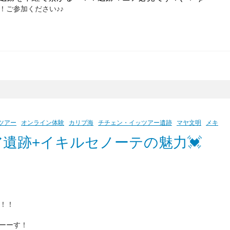
！ご参加ください♪♪
ツアー
オンライン体験
カリブ海
チチェン・イッツアー遺跡
マヤ文明
メキ
遺跡+イキルセノーテの魅力💓
！！！
ーーす！