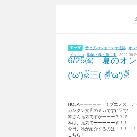
音と光のショーマヤ遺跡
オン
メキシコ
動物・鳥・魚・虫
2021.06.2
6/25㈮ 夏のオン
('ω')✌三( ✌'ω')✌
HOLAーーーーー！！ブエノス デ
カンクン支店のミカです(^▽^)/
皆さん元気ですかーーー？？？
私は、元気でーーーーーす！！
今日、私が紹介するのは！！！！！
こちら！